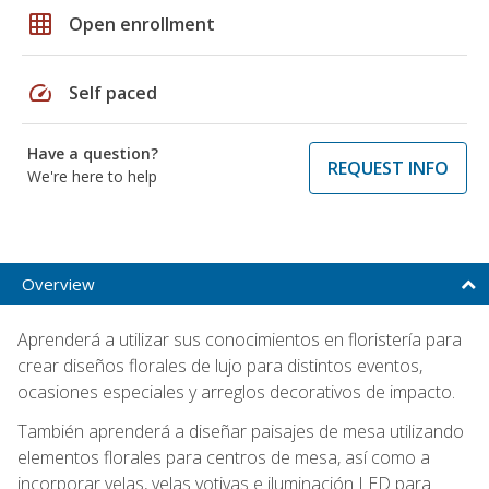
grid_on
Open enrollment
speed
Self paced
Have a question?
REQUEST INFO
We're here to help
Overview
Aprenderá a utilizar sus conocimientos en floristería para
crear diseños florales de lujo para distintos eventos,
ocasiones especiales y arreglos decorativos de impacto.
También aprenderá a diseñar paisajes de mesa utilizando
elementos florales para centros de mesa, así como a
incorporar velas, velas votivas e iluminación LED para