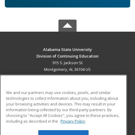
Alabama State University
Division of Continuing Education
915 S. Jackson St
Montgomery, AL 36104 US
MAIN CONTENT
Career Training
We and our partners may use cookies, pixels, and similar
technologies to collect information about you, including about
ADDITIONAL RESOURCES
your browsing activities and devices. This may result in your
information being collected by our third-party partners. By
Military
Student Blog
choosing to "Accept All Cookies", you agree to these practices,
Financial Assistance
including as described in the
Privacy Policy
Help