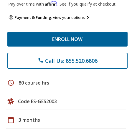
Affirm
Pay over time with
. See if you qualify at checkout.
Payment & Funding:
view your options
ENROLL NOW
Call Us: 855.520.6806
phone
schedule
80 course hrs
Code ES-GES2003
calendar_today
3 months