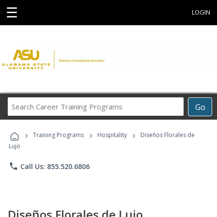
☰
LOGIN
Search
Go
Career
Training
›
›
›
Programs
Training Programs
Hospitality
Diseños Florales de
Lujo
phone
Call Us: 855.520.6806
Diseños Florales de Lujo