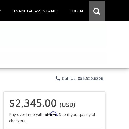
Y
FINANCIAL ASSISTANCE
LOGIN
phone
Call Us: 855.520.6806
$2,345.00
(USD)
Affirm
Pay over time with
. See if you qualify at
checkout.