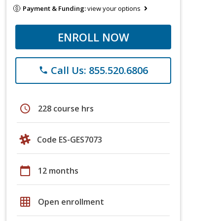
Payment & Funding:
view your options
ENROLL NOW
Call Us: 855.520.6806
phone
schedule
228 course hrs
Code ES-GES7073
calendar_today
12 months
grid_on
Open enrollment