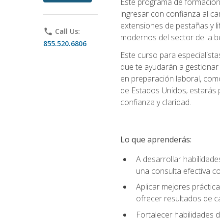
Este programa de formación p
ingresar con confianza al ca
extensiones de pestañas y lif
phone
Call Us:
modernos del sector de la be
855.520.6806
Este curso para especialista
que te ayudarán a gestionar
en preparación laboral, como
de Estados Unidos, estarás 
confianza y claridad.
Lo que aprenderás:
A desarrollar habilidade
una consulta efectiva con
Aplicar mejores práctica
ofrecer resultados de ca
Fortalecer habilidades de