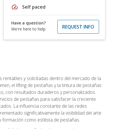
speed
Self paced
Have a question?
REQUEST INFO
We're here to help
 rentables y solicitadas dentro del mercado de la
en, el lifting de pestañas y la tintura de pestañas
to, con resultados duraderos y personalizados.
vicios de pestañas para satisfacer la creciente
ados. La influencia constante de las redes
ementado significativamente la visibilidad del arte
u formación como estilista de pestañas.