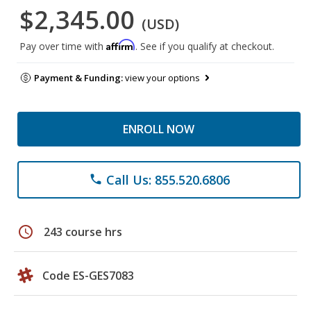
$2,345.00
(USD)
Affirm
Pay over time with
. See if you qualify at checkout.
Payment & Funding:
view your options
ENROLL NOW
Call Us: 855.520.6806
phone
schedule
243 course hrs
Code ES-GES7083