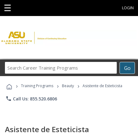
☰
LOGIN
Search
Go
Career
Training
›
›
›
Programs
Training Programs
Beauty
Asistente de Esteticista
phone
Call Us: 855.520.6806
Asistente de Esteticista