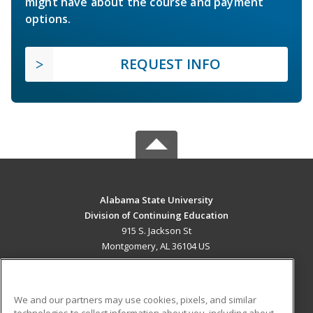
might have about the course and payment
options.
REQUEST INFO
Alabama State University
Division of Continuing Education
915 S. Jackson St
Montgomery, AL 36104 US
MAIN CONTENT
Career Training
We and our partners may use cookies, pixels, and similar
technologies to collect information about you, including about