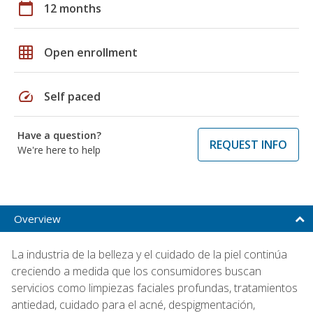
calendar_today
12 months
grid_on
Open enrollment
speed
Self paced
Have a question?
REQUEST INFO
We're here to help
Overview
La industria de la belleza y el cuidado de la piel continúa
creciendo a medida que los consumidores buscan
servicios como limpiezas faciales profundas, tratamientos
antiedad, cuidado para el acné, despigmentación,