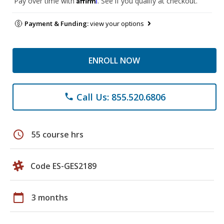
Pay over time with
. See if you qualify at checkout.
Payment & Funding:
view your options
ENROLL NOW
Call Us: 855.520.6806
phone
schedule
55 course hrs
Code ES-GES2189
calendar_today
3 months