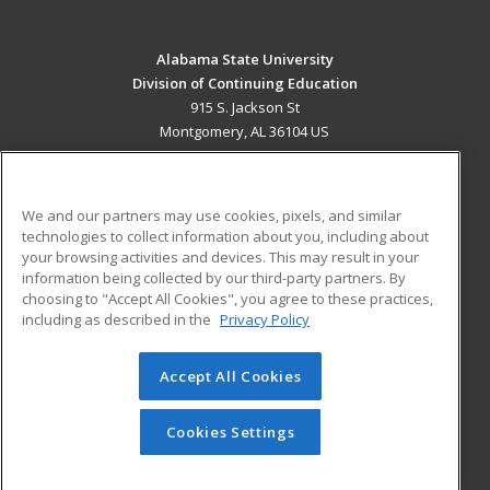
Alabama State University
Division of Continuing Education
915 S. Jackson St
Montgomery, AL 36104 US
MAIN CONTENT
Career Training
We and our partners may use cookies, pixels, and similar
technologies to collect information about you, including about
ADDITIONAL RESOURCES
your browsing activities and devices. This may result in your
information being collected by our third-party partners. By
Military
Student Blog
choosing to "Accept All Cookies", you agree to these practices,
Financial Assistance
including as described in the
Privacy Policy
Help
Accept All Cookies
© 2026 ed2go, a division of Cengage Learning. All rights
reserved. The material on this site cannot be reproduced or
redistributed unless you have obtained prior written
Cookies Settings
permission from Cengage Learning.
Privacy Policy