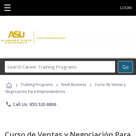
☰
LOGIN
Search
Go
Career
Training
›
›
›
Programs
Training Programs
Small Business
Curso de Ventas y
Negociación Para Emprendedores
phone
Call Us: 855.520.6806
Curso de Ventas y Negociación Para