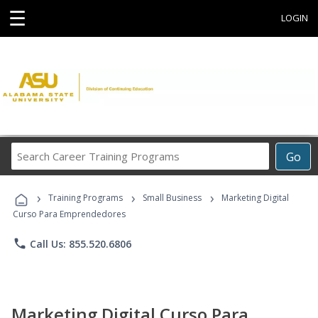
☰
LOGIN
Search
Go
Career
Training
›
›
›
Programs
Training Programs
Small Business
Marketing Digital
Curso Para Emprendedores
phone
Call Us: 855.520.6806
Marketing Digital Curso Para