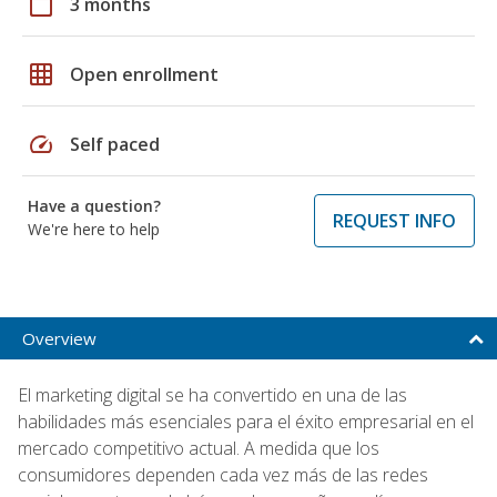
calendar_today
3 months
grid_on
Open enrollment
speed
Self paced
Have a question?
REQUEST INFO
We're here to help
Overview
El marketing digital se ha convertido en una de las
habilidades más esenciales para el éxito empresarial en el
mercado competitivo actual. A medida que los
consumidores dependen cada vez más de las redes