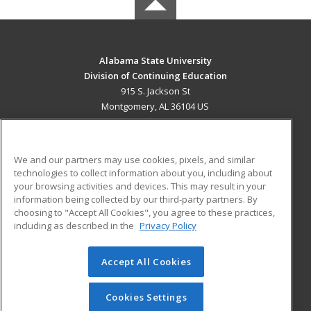
Alabama State University
Division of Continuing Education
915 S. Jackson St
Montgomery, AL 36104 US
MAIN CONTENT
Career Training
We and our partners may use cookies, pixels, and similar
technologies to collect information about you, including about
ADDITIONAL RESOURCES
your browsing activities and devices. This may result in your
information being collected by our third-party partners. By
Military
Student Blog
choosing to "Accept All Cookies", you agree to these practices,
Financial Assistance
including as described in the
Privacy Policy
Help
Accept All Cookies
© 2026 ed2go, a division of Cengage Learning. All rights
reserved. The material on this site cannot be reproduced or
redistributed unless you have obtained prior written
Cookies Settings
permission from Cengage Learning.
Privacy Policy