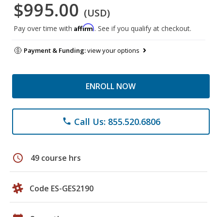
$995.00
(USD)
Affirm
Pay over time with
. See if you qualify at checkout.
Payment & Funding:
view your options
ENROLL NOW
Call Us: 855.520.6806
phone
schedule
49 course hrs
Code ES-GES2190