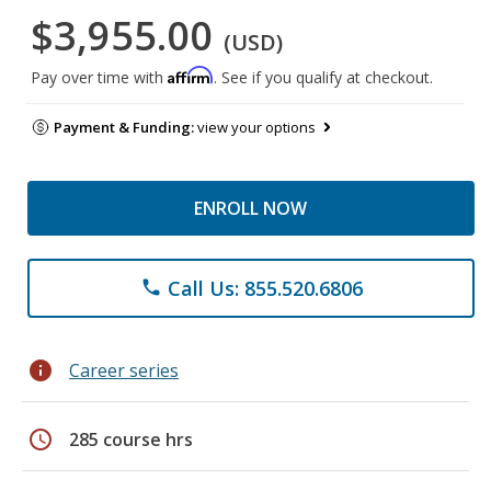
$3,955.00
(USD)
Affirm
Pay over time with
. See if you qualify at checkout.
Payment & Funding:
view your options
ENROLL NOW
Call Us: 855.520.6806
phone
info
Career series
schedule
285 course hrs