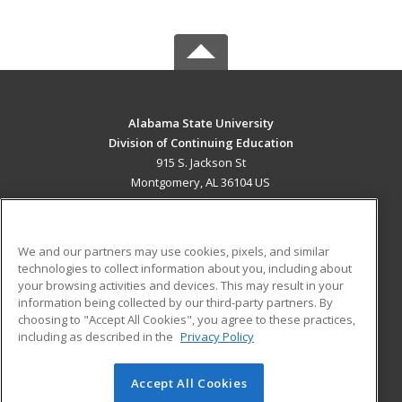
Alabama State University
Division of Continuing Education
915 S. Jackson St
Montgomery, AL 36104 US
MAIN CONTENT
Career Training
We and our partners may use cookies, pixels, and similar
technologies to collect information about you, including about
ADDITIONAL RESOURCES
your browsing activities and devices. This may result in your
information being collected by our third-party partners. By
Military
Student Blog
choosing to "Accept All Cookies", you agree to these practices,
Financial Assistance
including as described in the
Privacy Policy
Help
Accept All Cookies
© 2026 ed2go, a division of Cengage Learning. All rights