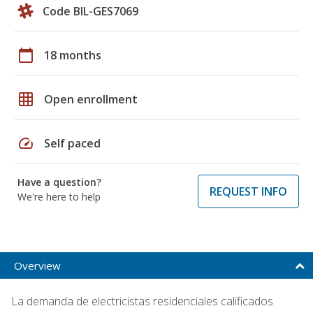
Code BIL-GES7069
calendar_today
18 months
grid_on
Open enrollment
speed
Self paced
Have a question?
REQUEST INFO
We're here to help
Overview
La demanda de electricistas residenciales calificados