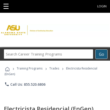
☰
LOGIN
Search
Go
Career
Training
›
›
›
Programs
Training Programs
Trades
Electricista Residencial
(EnGen)
phone
Call Us: 855.520.6806
Electricista Residencial (EnGen)