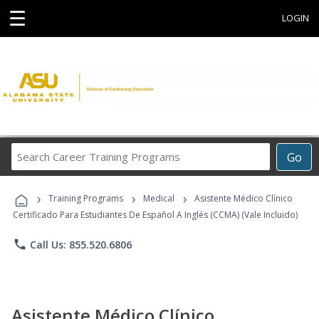
☰
LOGIN
Search
Go
Career
Training
›
›
›
Programs
Training Programs
Medical
Asistente Médico Clínico
Certificado Para Estudiantes De Español A Inglés (CCMA) (Vale Incluido)
phone
Call Us: 855.520.6806
Asistente Médico Clínico