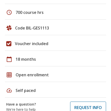
schedule
700 course hrs
Code BIL-GES1113
Voucher included
calendar_today
18 months
grid_on
Open enrollment
speed
Self paced
Have a question?
REQUEST INFO
We're here to help