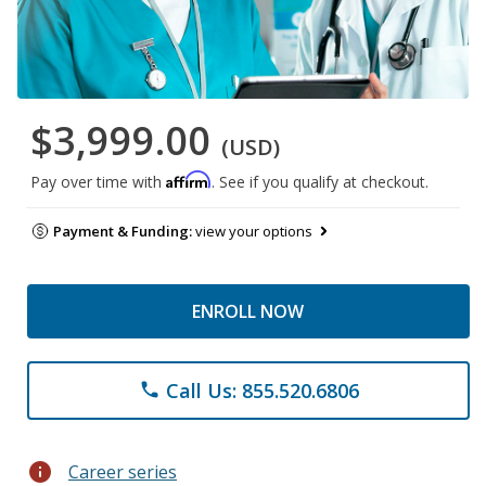
$3,999.00
(USD)
Affirm
Pay over time with
. See if you qualify at checkout.
Payment & Funding:
view your options
ENROLL NOW
Call Us: 855.520.6806
phone
info
Career series