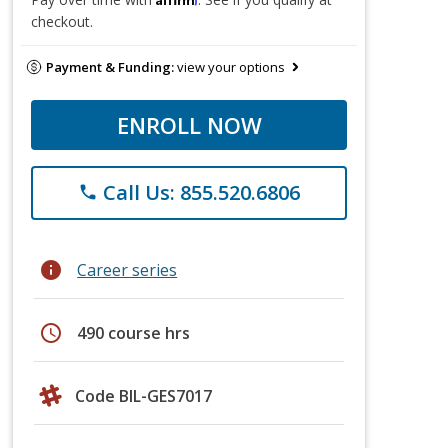
checkout.
Payment & Funding:
view your options
ENROLL NOW
Call Us: 855.520.6806
phone
info
Career series
schedule
490 course hrs
Code BIL-GES7017