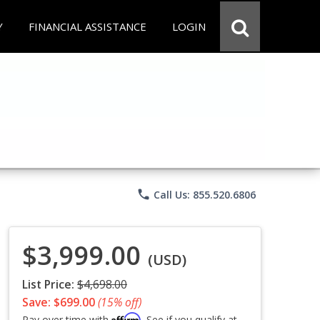
Y
FINANCIAL ASSISTANCE
LOGIN
phone
Call Us: 855.520.6806
$3,999.00
(USD)
List Price:
$4,698.00
Save: $699.00
(15% off)
Affirm
Pay over time with
. See if you qualify at