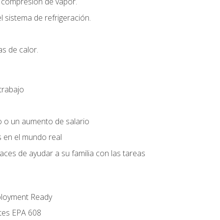
r compresión de vapor.
l sistema de refrigeración.
s de calor.
trabajo
o o un aumento de salario
s en el mundo real
es de ayudar a su familia con las tareas
ployment Ready
ntes EPA 608