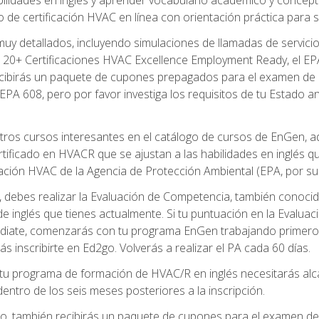
de certificación HVAC en línea con orientación práctica para se
uy detallados, incluyendo simulaciones de llamadas de servicio
 20+ Certificaciones HVAC Excellence Employment Ready, el EPA 
recibirás un paquete de cupones prepagados para el examen de
EPA 608, pero por favor investiga los requisitos de tu Estado a
ros cursos interesantes en el catálogo de cursos de EnGen, 
ificado en HVACR que se ajustan a las habilidades en inglés q
cación HVAC de la Agencia de Protección Ambiental (EPA, por sus 
debes realizar la Evaluación de Competencia, también conocida
 de inglés que tienes actualmente. Si tu puntuación en la Evalu
diate, comenzarás con tu programa EnGen trabajando primero e
ás inscribirte en Ed2go. Volverás a realizar el PA cada 60 días.
 programa de formación de HVAC/R en inglés necesitarás alcan
ntro de los seis meses posteriores a la inscripción.
d2go, también recibirás un paquete de cupones para el examen d