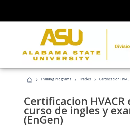
›
›
›
Training Programs
Trades
Certificacion HVAC
Certificacion HVACR 
curso de ingles y ex
(EnGen)