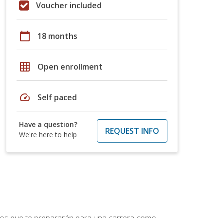
Voucher included
calendar_today
18 months
grid_on
Open enrollment
speed
Self paced
Have a question?
REQUEST INFO
We're here to help
ptos que te prepararán para una carrera como