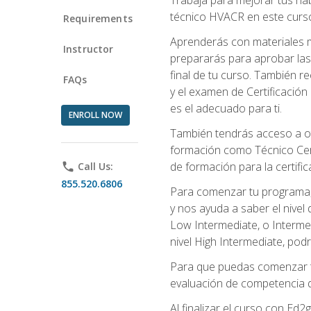
técnico HVACR en este curso 
Requirements
Aprenderás con materiales m
Instructor
prepararás para aprobar las
final de tu curso. También 
FAQs
y el examen de Certificación 
es el adecuado para ti.
ENROLL NOW
También tendrás acceso a ot
formación como Técnico Cert
de formación para la certifi
phone
Call Us:
855.520.6806
Para comenzar tu programa, 
y nos ayuda a saber el nivel
Low Intermediate, o Interme
nivel High Intermediate, podr
Para que puedas comenzar tu
evaluación de competencia de
Al finalizar el curso con E