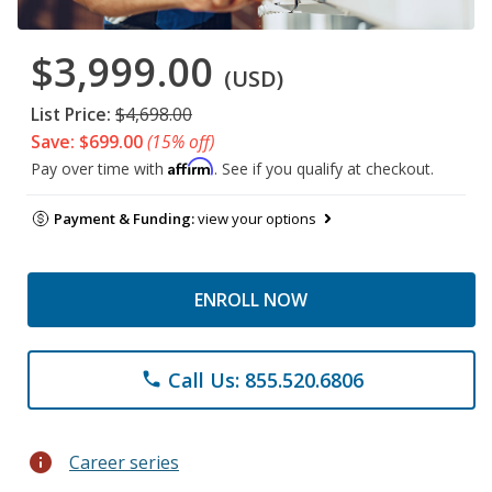
$3,999.00
(USD)
List Price:
$4,698.00
Save: $699.00
(15% off)
Affirm
Pay over time with
. See if you qualify at checkout.
Payment & Funding:
view your options
ENROLL NOW
Call Us: 855.520.6806
phone
info
Career series