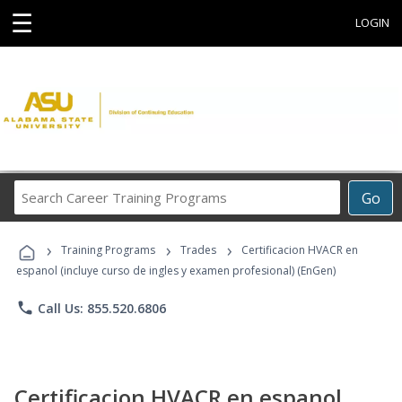
☰
LOGIN
Search
Go
Career
Training
›
›
›
Programs
Training Programs
Trades
Certificacion HVACR en
espanol (incluye curso de ingles y examen profesional) (EnGen)
phone
Call Us: 855.520.6806
Certificacion HVACR en espanol