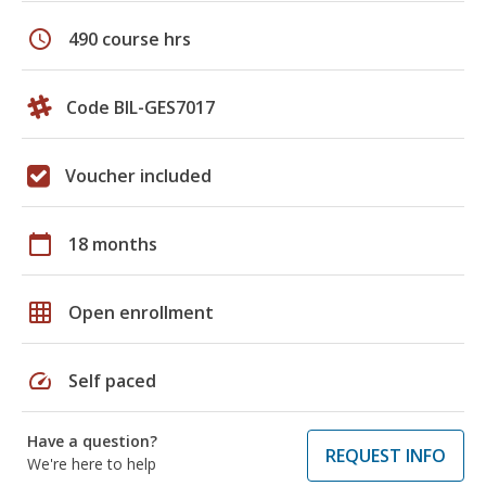
schedule
490 course hrs
Code BIL-GES7017
Voucher included
calendar_today
18 months
grid_on
Open enrollment
speed
Self paced
Have a question?
REQUEST INFO
We're here to help