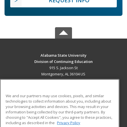
REQUEST INFO
Alabama State University
Division of Continuing Education
915 S. Jackson St
Montgomery, AL 36104 US
MAIN CONTENT
Career Training
We and our partners may use cookies, pixels, and similar
technologies to collect information about you, including about
ADDITIONAL RESOURCES
your browsing activities and devices. This may result in your
information being collected by our third-party partners. By
Military
Student Blog
choosing to "Accept All Cookies", you agree to these practices,
Financial Assistance
including as described in the
Privacy Policy
Help