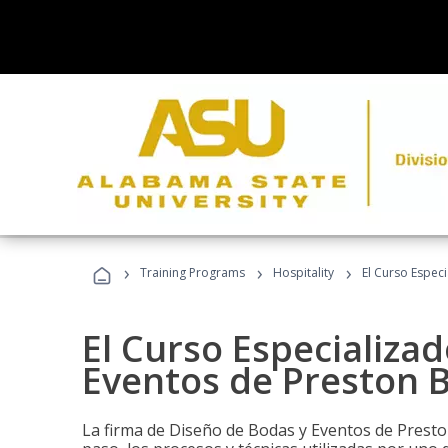
›
›
›
Training Programs
Hospitality
El Curso Espec
El Curso Especializa
Eventos de Preston B
La firma de Diseño de Bodas y Eventos de Presto