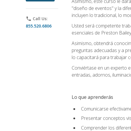
Asimismo, este curso le dará u
"diseño de eventos" y la dif
incluyen lo tradicional, lo m
phone
Call Us:
Usted será competente trabaj
855.520.6806
esenciales de Preston Bailey
Asimismo, obtendrá conocimie
preguntas adecuadas y a pre
lo capacitará para trabajar 
Conviértase en un experto e
entradas, adornos, iluminaci
Lo que aprenderás
Comunicarse efectivamen
Presentar conceptos vis
Comprender los diferent