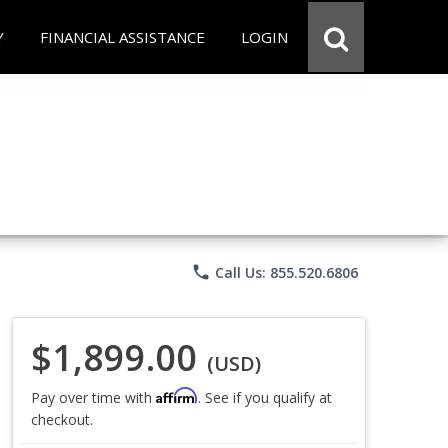
Y
FINANCIAL ASSISTANCE
LOGIN
phone
Call Us: 855.520.6806
$1,899.00
(USD)
Affirm
Pay over time with
. See if you qualify at
checkout.