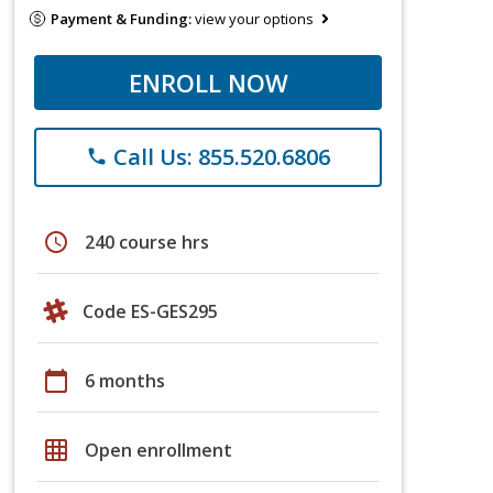
Payment & Funding:
view your options
ENROLL NOW
Call Us: 855.520.6806
phone
schedule
240 course hrs
Code ES-GES295
calendar_today
6 months
grid_on
Open enrollment