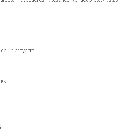
o de un proyecto
tes
s