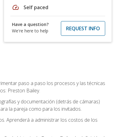
speed
Self paced
Have a question?
REQUEST INFO
We're here to help
rimentar paso a paso los procesos y las técnicas
os: Preston Bailey.
tografías y documentación (detrás de cámaras)
ra la pareja como para los invitados.
os. Aprenderá a administrar los costos de los