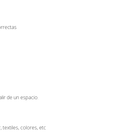
orrectas
lir de un espacio.
extiles, colores, etc