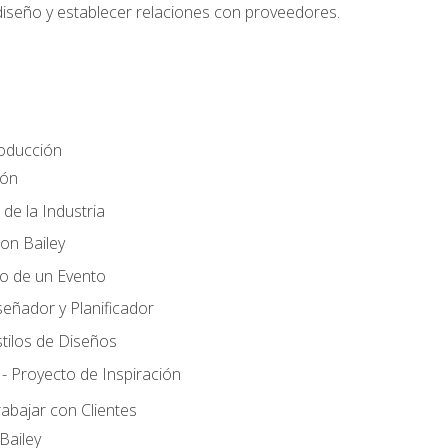
 diseño y establecer relaciones con proveedores.
roducción
ión
 de la Industria
ton Bailey
ño de un Evento
señador y Planificador
tilos de Diseños
- Proyecto de Inspiración
rabajar con Clientes
Bailey