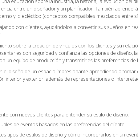
na educación sobre la industria, la historia, la evolución del dis
erencia entre un diseñador y un planificador. También aprender
oderno y lo ecléctico (conceptos compatibles mezclados entre sí)
ando con clientes, ayudándolos a convertir sus sueños en reali
.
nto sobre la creación de vínculos con los clientes y su relació
sentarles con seguridad y confianza las opciones de diseño, la
con un equipo de producción y transmitirles las preferencias de 
n el diseño de un espacio impresionante aprendiendo a tomar e
ón interior y exterior, además de representaciones o interpretac
te con nuevos clientes para entender su estilo de diseño.
uales de eventos basados en las preferencias del cliente.
es tipos de estilos de diseño y cómo incorporarlos en un even