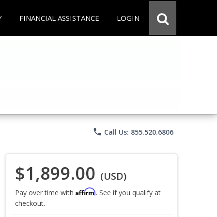
Y
FINANCIAL ASSISTANCE
LOGIN
phone
Call Us: 855.520.6806
$1,899.00
(USD)
Affirm
Pay over time with
. See if you qualify at
checkout.