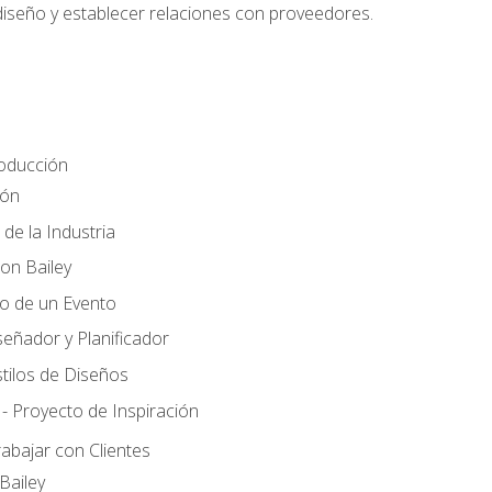
 diseño y establecer relaciones con proveedores.
roducción
ión
 de la Industria
ton Bailey
ño de un Evento
señador y Planificador
tilos de Diseños
- Proyecto de Inspiración
rabajar con Clientes
Bailey