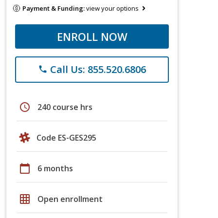
Payment & Funding:
view your options
ENROLL NOW
Call Us: 855.520.6806
phone
schedule
240 course hrs
Code ES-GES295
calendar_today
6 months
grid_on
Open enrollment