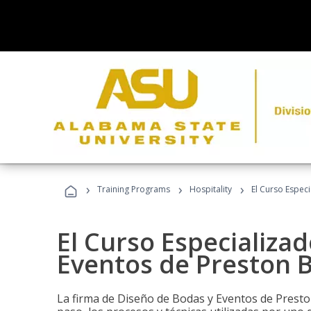
›
›
›
Training Programs
Hospitality
El Curso Espec
El Curso Especializa
Eventos de Preston B
La firma de Diseño de Bodas y Eventos de Presto