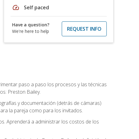
speed
Self paced
Have a question?
REQUEST INFO
We're here to help
rimentar paso a paso los procesos y las técnicas
os: Preston Bailey.
tografías y documentación (detrás de cámaras)
ra la pareja como para los invitados.
os. Aprenderá a administrar los costos de los