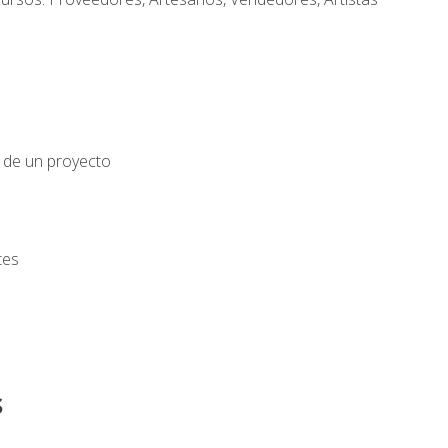
o de un proyecto
tes
s