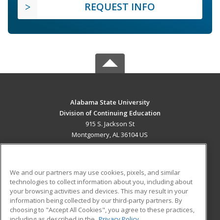
REQUEST INFO
Alabama State University
Division of Continuing Education
915 S. Jackson St
Montgomery, AL 36104 US
MAIN CONTENT
Career Training
We and our partners may use cookies, pixels, and similar
technologies to collect information about you, including about
ADDITIONAL RESOURCES
your browsing activities and devices. This may result in your
information being collected by our third-party partners. By
Military
Student Blog
choosing to "Accept All Cookies", you agree to these practices,
Financial Assistance
including as described in the
Privacy Policy