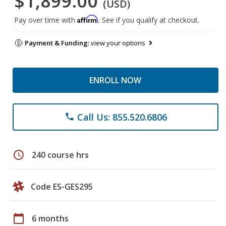
$1,899.00
(USD)
Affirm
Pay over time with
. See if you qualify at checkout.
Payment & Funding:
view your options
ENROLL NOW
Call Us: 855.520.6806
phone
schedule
240 course hrs
Code ES-GES295
calendar_today
6 months