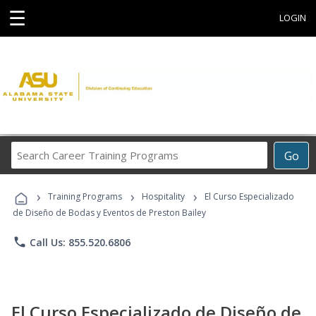
☰
LOGIN
Search
Go
Career
Training
›
›
›
Programs
Training Programs
Hospitality
El Curso Especializado
de Diseño de Bodas y Eventos de Preston Bailey
phone
Call Us: 855.520.6806
El Curso Especializado de Diseño de